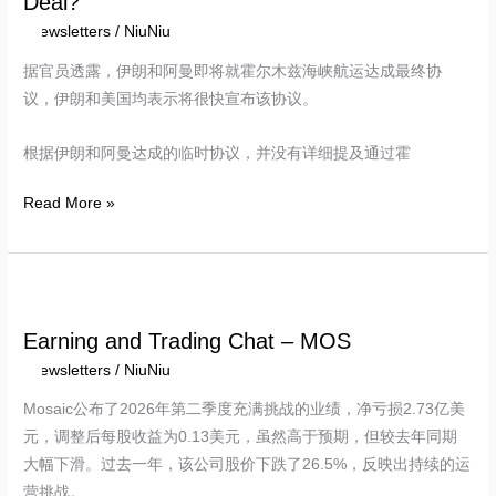
Deal?
Newsletters
/
NiuNiu
据官员透露，伊朗和阿曼即将就霍尔木兹海峡航运达成最终协
议，伊朗和美国均表示将很快宣布该协议。
根据伊朗和阿曼达成的临时协议，并没有详细提及通过霍
Read More »
Earning
and
Earning and Trading Chat – MOS
Trading
Newsletters
/
NiuNiu
Chat
–
Mosaic公布了2026年第二季度充满挑战的业绩，净亏损2.73亿美
MOS
元，调整后每股收益为0.13美元，虽然高于预期，但较去年同期
大幅下滑。过去一年，该公司股价下跌了26.5%，反映出持续的运
营挑战。