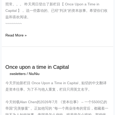
照常。。。 昨天周日登出了新栏目【 Once Upon a Time in
Capital 】， 说一些轰动的、已经“判决”的资本故事。希望你们收
益和喜欢阅读。
~~~~~~~~
Read More »
Once
upon
Once upon a time in Capital
a
Newsletters
/
NiuNiu
time
in
今天开始新栏目 Once Upon a Time in Capital , 贴切的中文翻译
Capital
是资本往事。为了不与他人重复，栏目只用英文名字。
今天转载Alan Chen的2026年7月 《资本往事》 – 一个5500亿的
帝国“完美惨案” 。正如他写的 “每一个商业传奇的背后，都藏着一
段不为人知的故事。帝国是怎么崩的，骗局是怎么骗的，那些疯