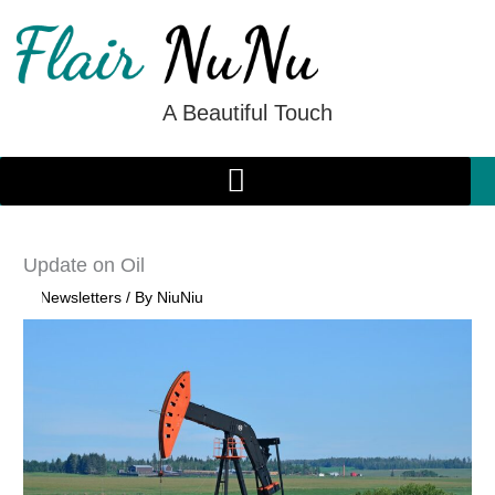
Skip
to
content
A Beautiful Touch
Update on Oil
/
Newsletters
/ By
NiuNiu