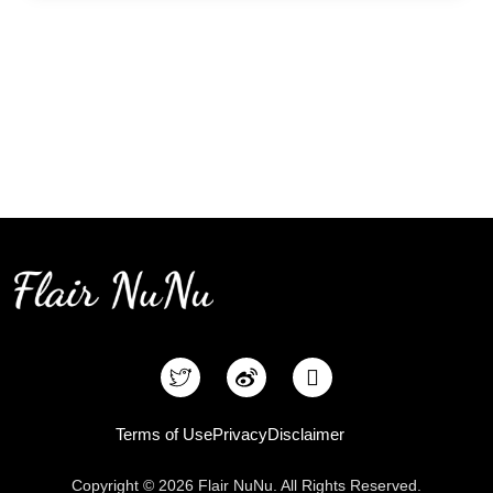
F
a
c
e
Terms of Use
Privacy
Disclaimer
b
o
Copyright © 2026 Flair NuNu. All Rights Reserved.