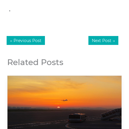
.
←
Previous Post
Next Post
→
Related Posts