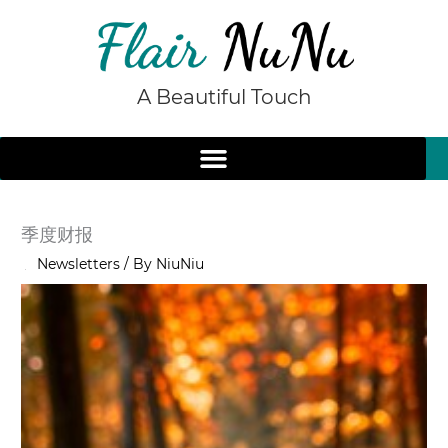
Skip
to
content
A Beautiful Touch
季度财报
/
Newsletters
/ By
NiuNiu