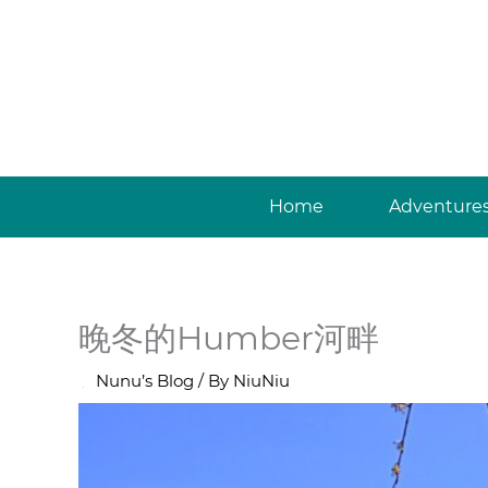
Skip
to
content
Home
Adventure
晚冬的Humber河畔
/
Nunu’s Blog
/ By
NiuNiu