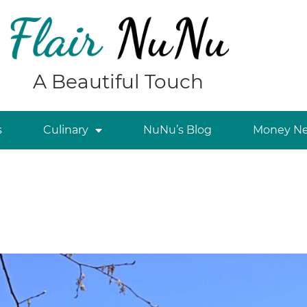
A Beautiful Touch
s
Culinary
NuNu’s Blog
Money Ne