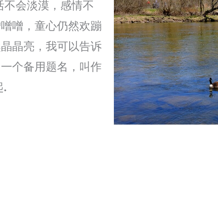
活不会淡漠，感情不
噌噌噌，童心仍然欢蹦
然晶晶亮，我可以告诉
另一个备用题名，叫作
起
.