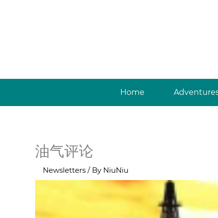
Skip
to
content
Home
Adventure
油气评论
/
Newsletters
/ By
NiuNiu