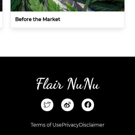
Before the Market
F
a
c
e
Terms of Use
Privacy
Disclaimer
b