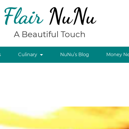
A Beautiful Touch
s
Culinary
NuNu’s Blog
Money Ne