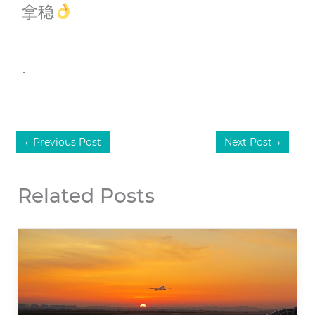
拿稳
.
←
Previous Post
Next Post
→
Related Posts