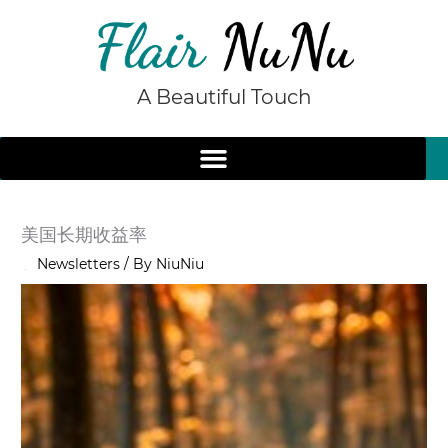
Skip
to
content
A Beautiful Touch
美国长期收益率
/
Newsletters
/ By
NiuNiu