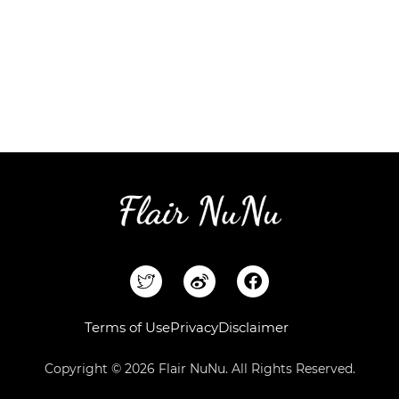
F
a
c
e
Terms of Use
Privacy
Disclaimer
b
o
Copyright © 2026 Flair NuNu. All Rights Reserved.
o
k