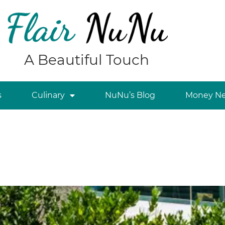
A Beautiful Touch
s
Culinary
NuNu’s Blog
Money Ne