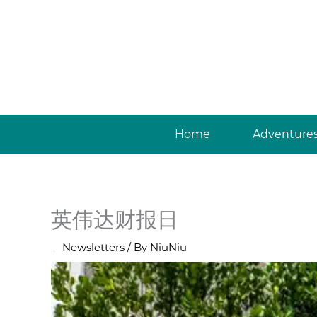
Skip
to
content
Home
Adventure
英伟达财报日
/
Newsletters
/ By
NiuNiu