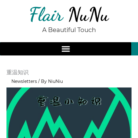
Skip
to
content
A Beautiful Touch
重温知识
/
Newsletters
/ By
NiuNiu