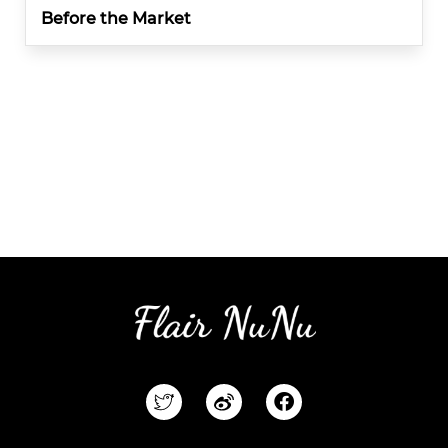
Before the Market
F
a
c