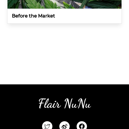
Before the Market
F