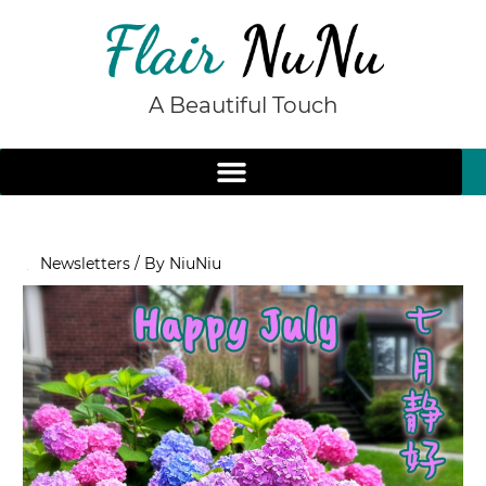
Skip
to
content
A Beautiful Touch
/
Newsletters
/ By
NiuNiu