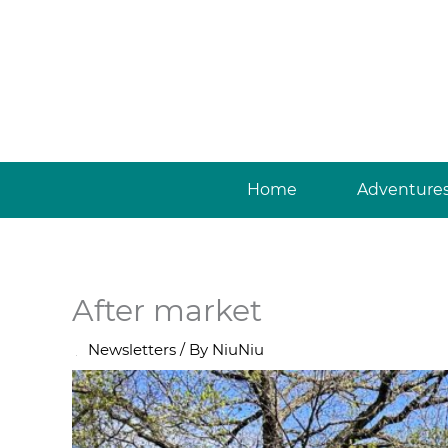
Skip
to
content
Home
Adventure
After market
/
Newsletters
/ By
NiuNiu