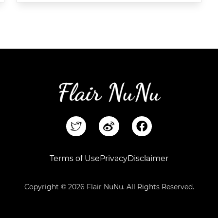
F
a
c
e
Terms of Use
Privacy
Disclaimer
b
o
o
Copyright © 2026 Flair NuNu. All Rights Reserved.
k