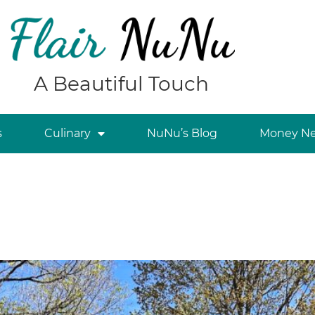
A Beautiful Touch
s
Culinary
NuNu’s Blog
Money Ne