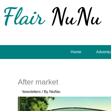
Skip
to
content
Home
Adventu
After market
/
Newsletters
/ By
NiuNiu