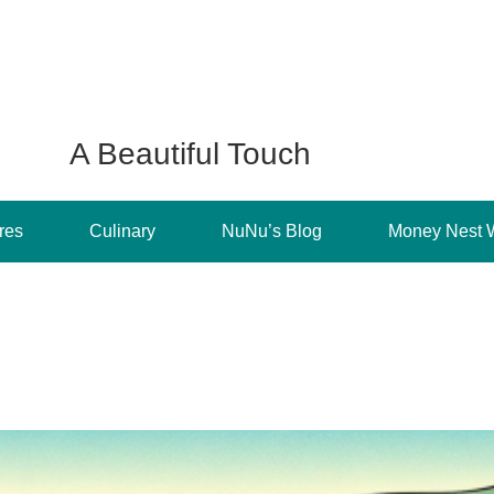
A Beautiful Touch
res
Culinary
NuNu’s Blog
Money Nest 