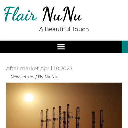
Skip
to
content
A Beautiful Touch
After market April 18 2023
/
Newsletters
/ By
NiuNiu