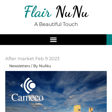
Skip
to
content
A Beautiful Touch
After market Feb 9 2023
/
Newsletters
/ By
NiuNiu