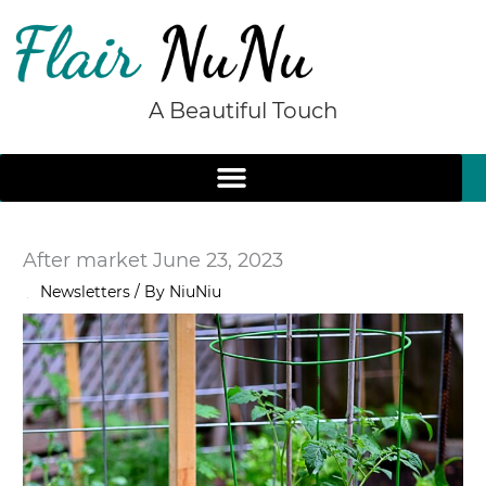
Skip
to
content
A Beautiful Touch
After market June 23, 2023
/
Newsletters
/ By
NiuNiu