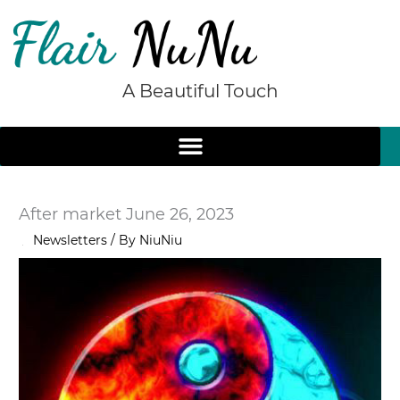
Skip
to
content
A Beautiful Touch
After market June 26, 2023
/
Newsletters
/ By
NiuNiu