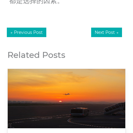
都是选择的因素。
←
Previous Post
Next Post
→
Related Posts