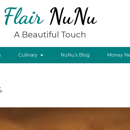
A Beautiful Touch
s
Culinary
NuNu’s Blog
Money Ne
4