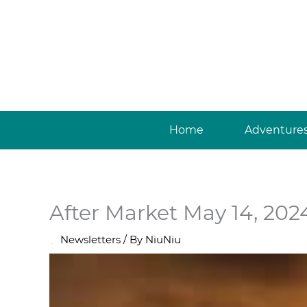
Skip
to
content
Home
Adventure
After Market May 14, 202
/
Newsletters
/ By
NiuNiu