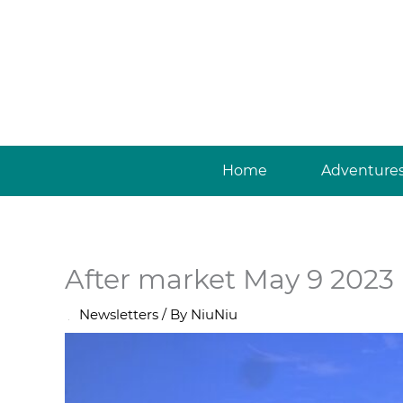
Skip
to
content
Home
Adventure
After market May 9 2023
/
Newsletters
/ By
NiuNiu