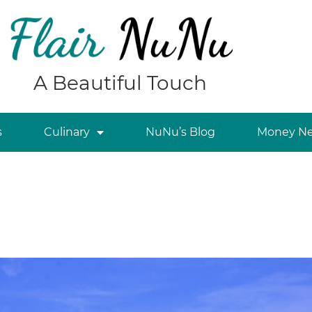
A Beautiful Touch
s
Culinary
NuNu’s Blog
Money Ne