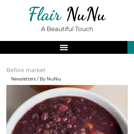
Skip
to
content
A Beautiful Touch
Before market
/
Newsletters
/ By
NiuNiu