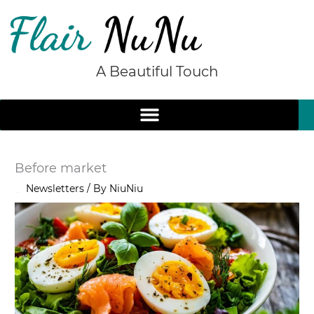
Skip
to
content
A Beautiful Touch
Before market
/
Newsletters
/ By
NiuNiu