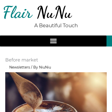
Skip
to
content
A Beautiful Touch
Before market
/
Newsletters
/ By
NiuNiu