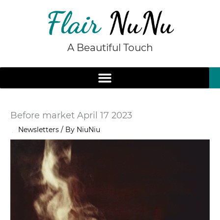
Skip
to
content
A Beautiful Touch
Before market April 17 2023
/
Newsletters
/ By
NiuNiu