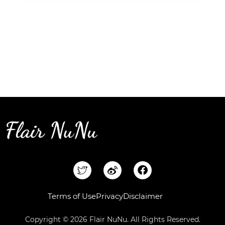
F
a
c
e
Terms of Use
Privacy
Disclaimer
b
o
Copyright © 2026 Flair NuNu. All Rights Reserved.