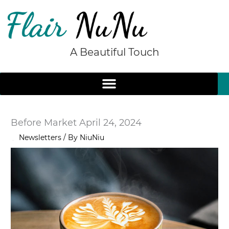
Skip
to
content
A Beautiful Touch
Before Market April 24, 2024
/
Newsletters
/ By
NiuNiu