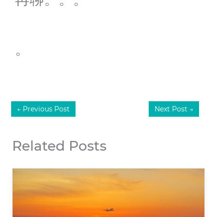
。
←
Previous Post
Next Post
→
Related Posts