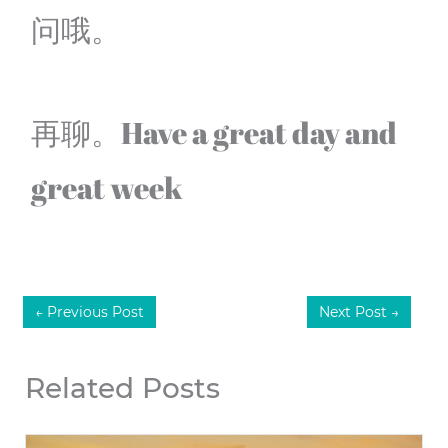
问哦。
再聊。Have a great day and
great week
←
Previous Post
Next Post
→
Related Posts