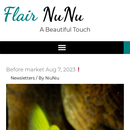
Skip
to
content
A Beautiful Touch
Before market Aug 7, 2023
/
Newsletters
/ By
NiuNiu