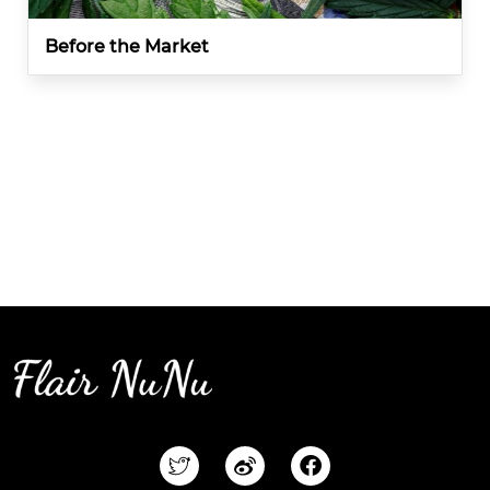
Before the Market
F
a