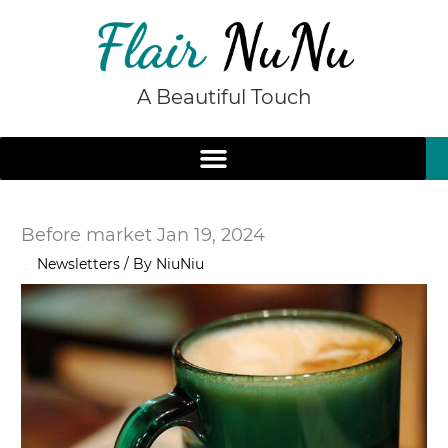
Skip
to
content
A Beautiful Touch
Before market Jan 19, 2024
/
Newsletters
/ By
NiuNiu