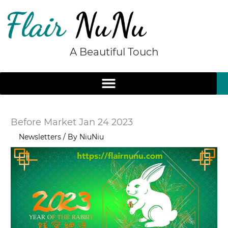
Skip
to
content
A Beautiful Touch
Before Market Jan 24 2023
/
Newsletters
/ By
NiuNiu