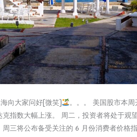
勒比海向大家问好[微笑]
。。。 美国股市本周
纳斯达克指数大幅上涨。 周二，投资者将处于
 周三将公布备受关注的 6 月份消费者价格