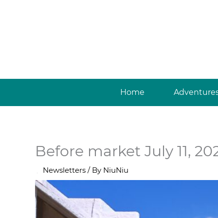
Skip
to
content
Home
Adventure
Before market July 11, 20
/
Newsletters
/ By
NiuNiu