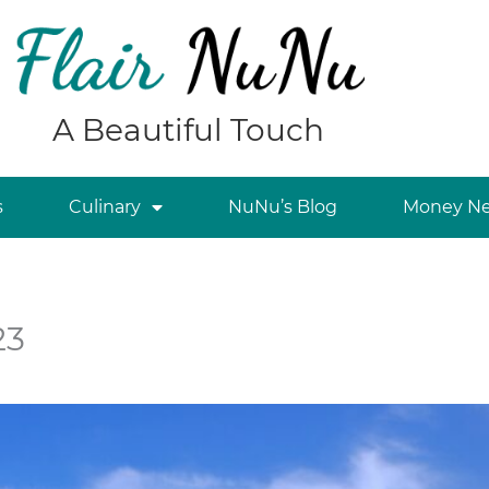
A Beautiful Touch
s
Culinary
NuNu’s Blog
Money Ne
23