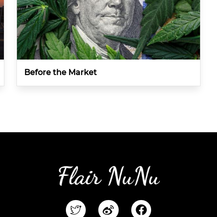
Before the Market
F
a