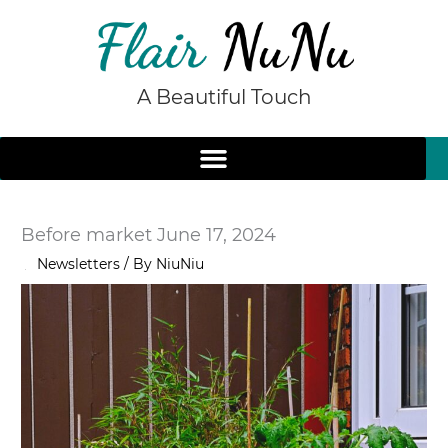
Skip
to
content
A Beautiful Touch
Before market June 17, 2024
/
Newsletters
/ By
NiuNiu