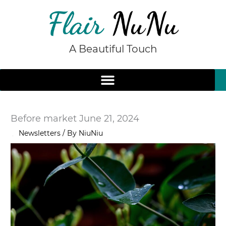
Skip
to
content
A Beautiful Touch
Before market June 21, 2024
/
Newsletters
/ By
NiuNiu