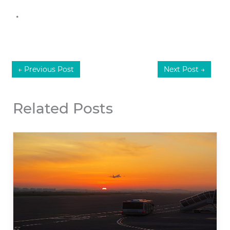
.
←
Previous Post
Next Post
→
Related Posts