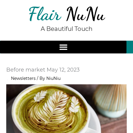
Skip
to
content
A Beautiful Touch
Before market May 12, 2023
/
Newsletters
/ By
NiuNiu