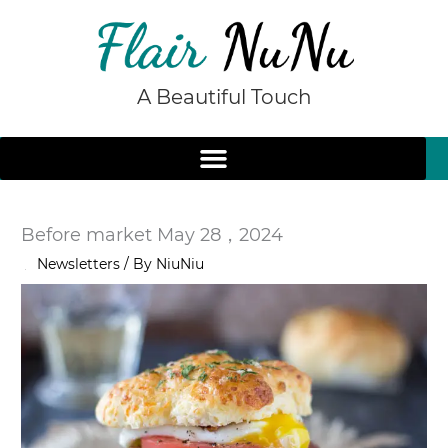
Skip
to
content
A Beautiful Touch
Before market May 28，2024
/
Newsletters
/ By
NiuNiu