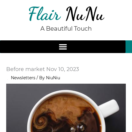
Skip
to
content
A Beautiful Touch
Before market Nov 10, 2023
/
Newsletters
/ By
NiuNiu