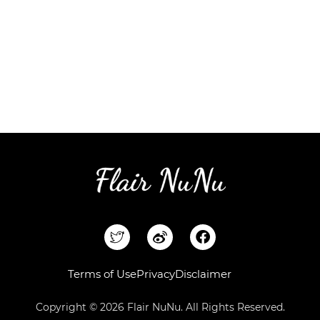
F
a
c
e
Terms of Use
Privacy
Disclaimer
b
o
Copyright © 2026 Flair NuNu. All Rights Reserved.
o