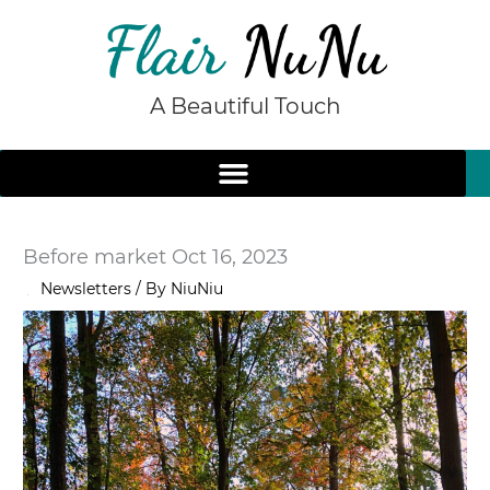
Skip
to
content
A Beautiful Touch
Before market Oct 16, 2023
/
Newsletters
/ By
NiuNiu