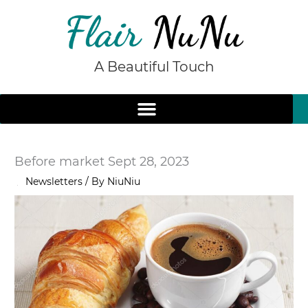
Skip
to
content
A Beautiful Touch
Before market Sept 28, 2023
/
Newsletters
/ By
NiuNiu