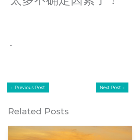
.
←
Previous Post
Next Post
→
Related Posts