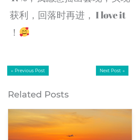
获利，回落时再进， I love it
！
←
Previous Post
Next Post
→
Related Posts