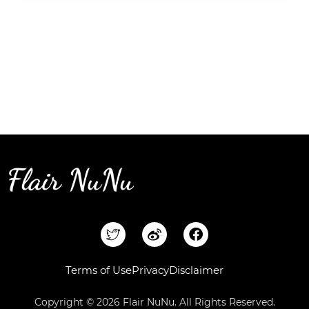
F
a
c
e
Terms of Use
Privacy
Disclaimer
b
o
Copyright © 2026 Flair NuNu. All Rights Reserved.