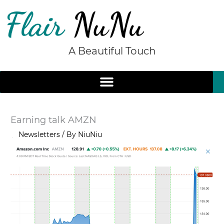
Skip
to
content
A Beautiful Touch
Earning talk AMZN
/
Newsletters
/ By
NiuNiu