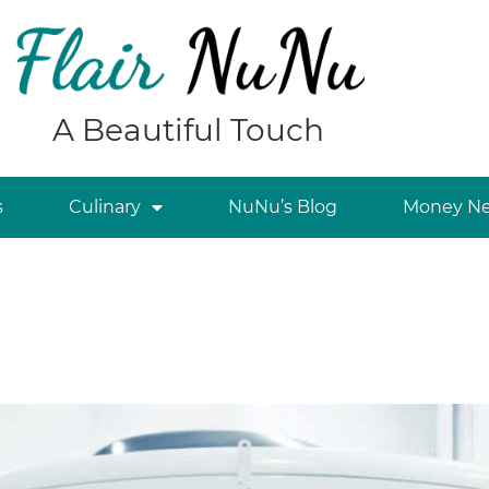
A Beautiful Touch
s
Culinary
NuNu’s Blog
Money Ne