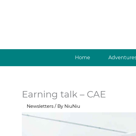
Skip
to
content
Home
Adventure
Earning talk – CAE
/
Newsletters
/ By
NiuNiu