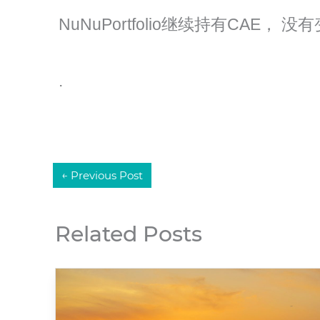
NuNuPortfolio继续持有CAE， 没
.
←
Previous Post
Related Posts