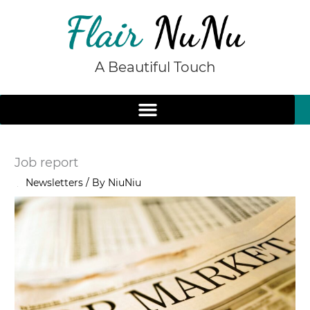
Skip
to
content
A Beautiful Touch
Job report
/
Newsletters
/ By
NiuNiu