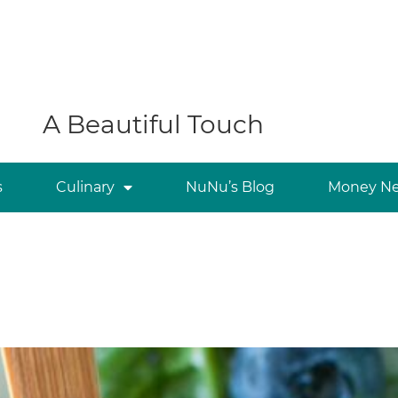
A Beautiful Touch
s
Culinary
NuNu’s Blog
Money Ne