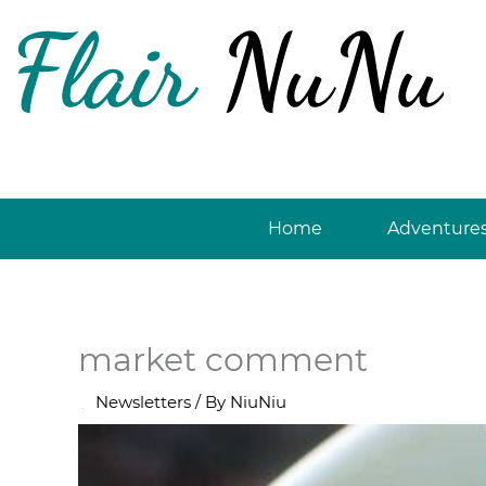
Skip
to
content
Home
Adventure
market comment
/
Newsletters
/ By
NiuNiu