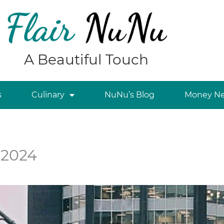
A Beautiful Touch
s
Culinary
NuNu’s Blog
Money Ne
 2024