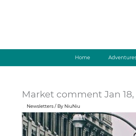
Skip
to
content
Home
Adventure
Market comment Jan 18,
/
Newsletters
/ By
NiuNiu