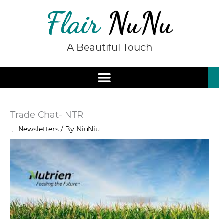
Skip
to
content
A Beautiful Touch
Trade Chat- NTR
/
Newsletters
/ By
NiuNiu