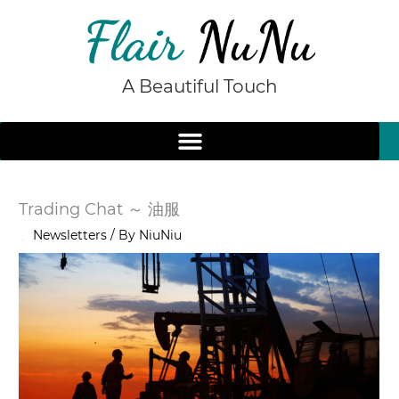
Skip
to
content
A Beautiful Touch
Trading Chat ～ 油服
/
Newsletters
/ By
NiuNiu