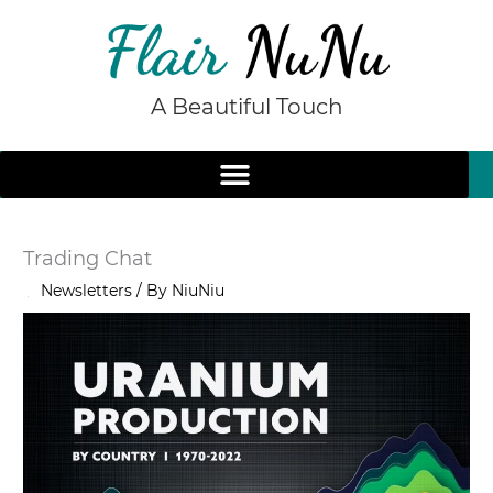
Skip
to
content
A Beautiful Touch
Trading Chat
/
Newsletters
/ By
NiuNiu