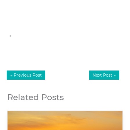
.
←
Previous Post
Next Post
→
Related Posts