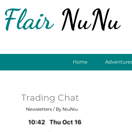
Skip
to
content
Home
Adventure
Trading Chat
/
Newsletters
/ By
NiuNiu