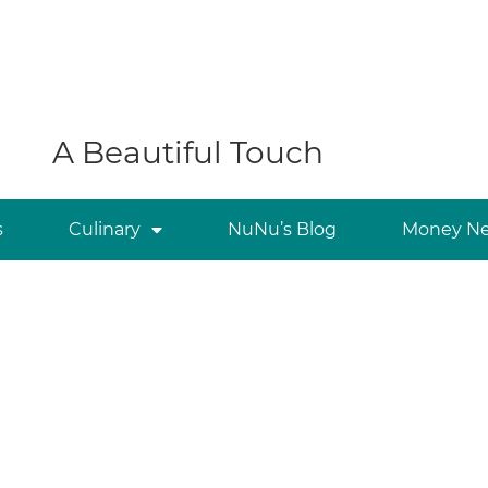
A Beautiful Touch
s
Culinary
NuNu’s Blog
Money Ne