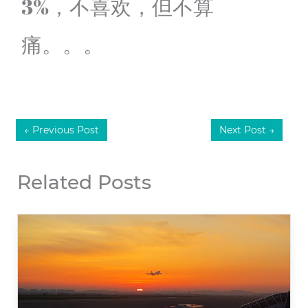
3%，不喜欢，但不算
痛。。。
←
Previous Post
Next Post
→
Related Posts