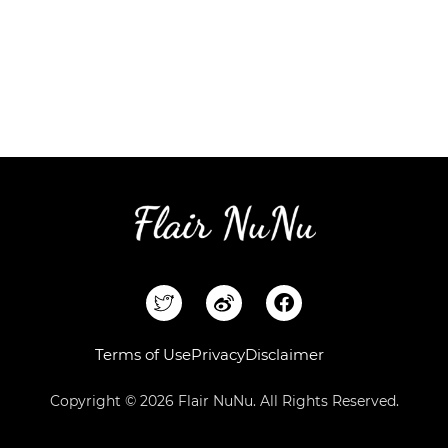
F
a
c
e
Terms of Use
Privacy
Disclaimer
b
o
Copyright © 2026 Flair NuNu. All Rights Reserved.
o
k