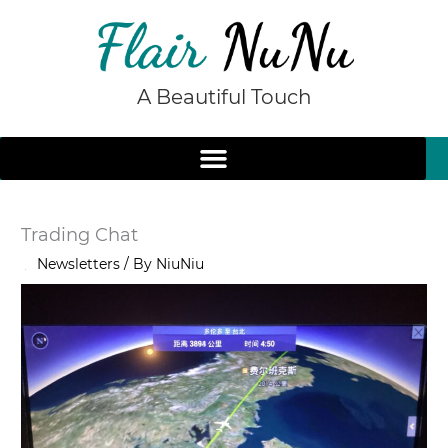
Skip
to
content
A Beautiful Touch
Trading Chat
/
Newsletters
/ By
NiuNiu