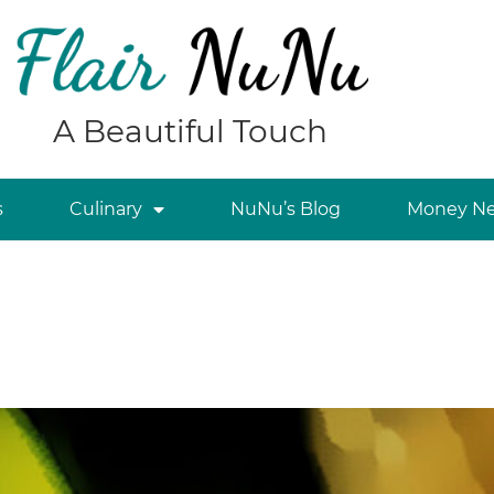
A Beautiful Touch
s
Culinary
NuNu’s Blog
Money Ne