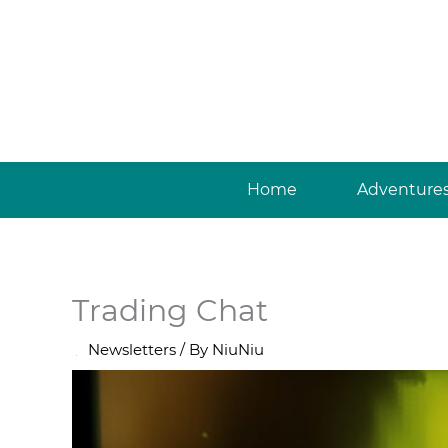
Skip
to
content
Home
Adventure
Trading Chat
/
Newsletters
/ By
NiuNiu