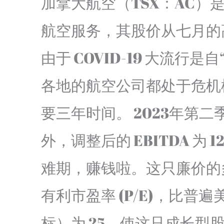
加拿大航空（TSX：AC
航空服务，其股价从七月的高
由于 COVID-19 大流行
各地的航空公司都处于危机模
要三年时间。 2023年第二
外，调整后的 EBITDA 为 
难期，赚钱啦。这只廉价的
有利市盈率 (P/E)，比普遍
标）为 25，使这只成长型