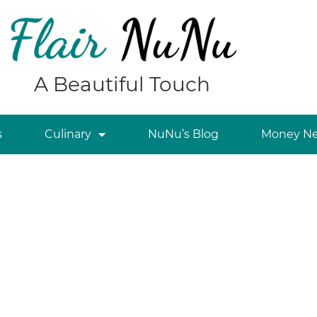
A Beautiful Touch
s
Culinary
NuNu’s Blog
Money Ne