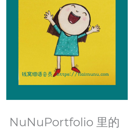
NuNuPortfolio 里的