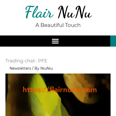
Skip
to
content
A Beautiful Touch
Trading chat- PFE
/
Newsletters
/ By
NiuNiu