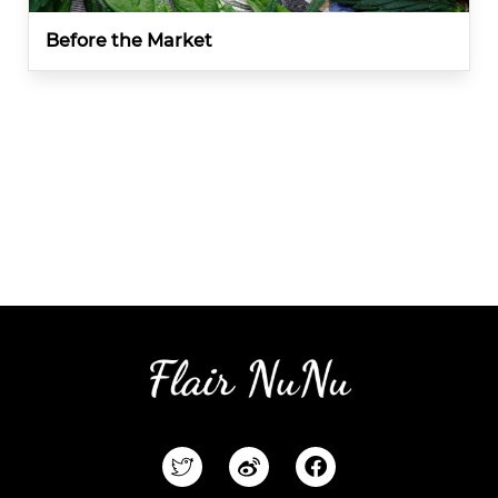
Before the Market
F
a