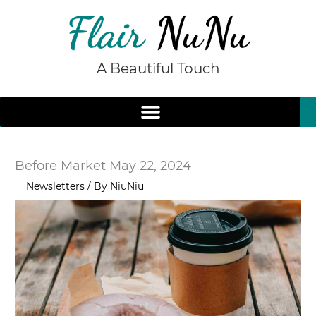
Skip
to
content
A Beautiful Touch
Before Market May 22, 2024
/
Newsletters
/ By
NiuNiu